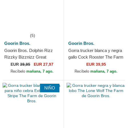
(5)
Goorin Bros.
Goorin Bros.
Goorin Bros. Dolphin Rizz
Gorra trucker blanca y negra
Rizzky Bizznizz Great
gallo Cock Rooster The Farm
Escape The Farm Black and
de Goorin Bros.
EUR
39,95
EUR 27,97
EUR 39,95
White Trucker Hat
Recíbelo
mañana, 7 ago.
Recíbelo
mañana, 7 ago.
NIÑO