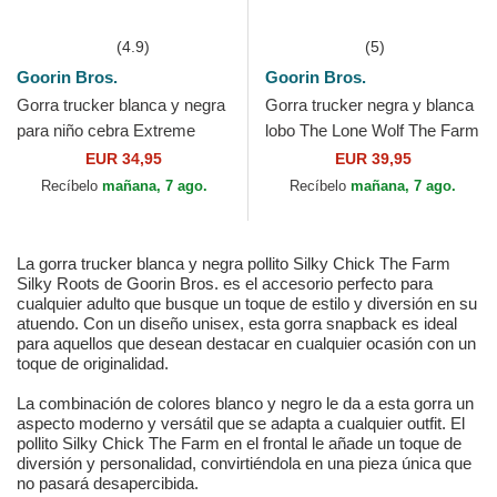
(4.9)
(5)
Goorin Bros.
Goorin Bros.
Gorra trucker blanca y negra
Gorra trucker negra y blanca
para niño cebra Extreme
lobo The Lone Wolf The Farm
Little Stripe The Farm de
de Goorin Bros.
EUR 34,95
EUR 39,95
Goorin Bros.
Recíbelo
mañana, 7 ago.
Recíbelo
mañana, 7 ago.
La gorra trucker blanca y negra pollito Silky Chick The Farm
Silky Roots de Goorin Bros. es el accesorio perfecto para
cualquier adulto que busque un toque de estilo y diversión en su
atuendo. Con un diseño unisex, esta gorra snapback es ideal
para aquellos que desean destacar en cualquier ocasión con un
toque de originalidad.
La combinación de colores blanco y negro le da a esta gorra un
aspecto moderno y versátil que se adapta a cualquier outfit. El
pollito Silky Chick The Farm en el frontal le añade un toque de
diversión y personalidad, convirtiéndola en una pieza única que
no pasará desapercibida.