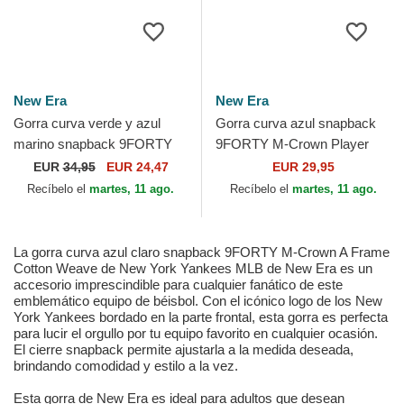
New Era
New Era
Gorra curva verde y azul
Gorra curva azul snapback
marino snapback 9FORTY
9FORTY M-Crown Player
M-Crown City Feature de
Replica de New York Mets
EUR
34,95
EUR 24,47
EUR 29,95
New York Yankees MLB de...
MLB de New Era
Recíbelo el
martes, 11 ago.
Recíbelo el
martes, 11 ago.
La gorra curva azul claro snapback 9FORTY M-Crown A Frame
Cotton Weave de New York Yankees MLB de New Era es un
accesorio imprescindible para cualquier fanático de este
emblemático equipo de béisbol. Con el icónico logo de los New
York Yankees bordado en la parte frontal, esta gorra es perfecta
para lucir el orgullo por tu equipo favorito en cualquier ocasión.
El cierre snapback permite ajustarla a la medida deseada,
brindando comodidad y estilo a la vez.
Esta gorra de New Era es ideal para adultos que desean