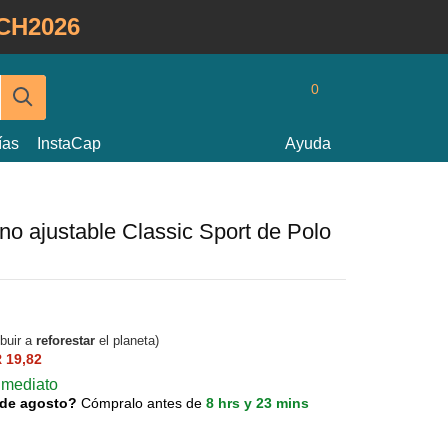
CH2026
0
ías
InstaCap
Ayuda
no ajustable Classic Sport de Polo
ibuir a
reforestar
el planeta)
 19,82
nmediato
0 de agosto?
Cómpralo antes de
8 hrs y 23 mins