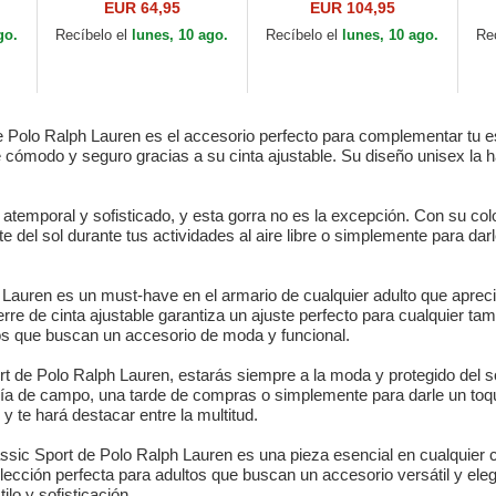
lo
Cotton Chino Classic
Twill Woven de Polo
Co
EUR 64,95
EUR 104,95
Sport de Polo Ralph
Ralph Lauren
Sp
go.
Recíbelo el
lunes, 10 ago.
Recíbelo el
lunes, 10 ago.
Re
Lauren
La
e Polo Ralph Lauren es el accesorio perfecto para complementar tu e
ste cómodo y seguro gracias a su cinta ajustable. Su diseño unisex l
temporal y sofisticado, y esta gorra no es la excepción. Con su color 
del sol durante tus actividades al aire libre o simplemente para darle
Lauren es un must-have en el armario de cualquier adulto que aprecie 
rre de cinta ajustable garantiza un ajuste perfecto para cualquier t
gos que buscan un accesorio de moda y funcional.
t de Polo Ralph Lauren, estarás siempre a la moda y protegido del sol
ía de campo, una tarde de compras o simplemente para darle un toque d
 y te hará destacar entre la multitud.
ssic Sport de Polo Ralph Lauren es una pieza esencial en cualquier c
a elección perfecta para adultos que buscan un accesorio versátil y e
ilo y sofisticación.