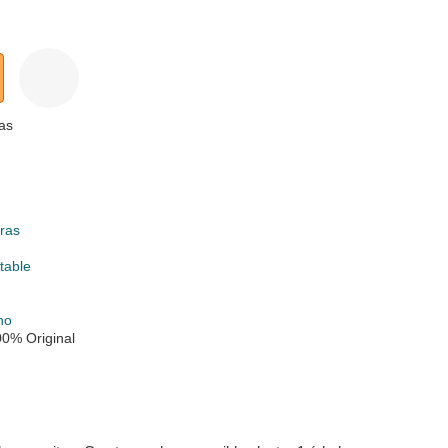
as
ras
table
no
0% Original