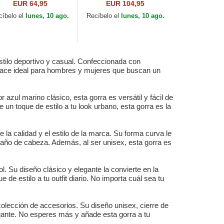
tton Chino Classic
Flag de Polo Ralph
EUR 64,95
EUR 104,95
ort de Polo Ralph
Lauren
cíbelo el
lunes, 10 ago.
Recíbelo el
lunes, 10 ago.
uren
stilo deportivo y casual. Confeccionada con
a hace ideal para hombres y mujeres que buscan un
azul marino clásico, esta gorra es versátil y fácil de
 un toque de estilo a tu look urbano, esta gorra es la
la calidad y el estilo de la marca. Su forma curva le
amaño de cabeza. Además, al ser unisex, esta gorra es
. Su diseño clásico y elegante la convierte en la
e estilo a tu outfit diario. No importa cuál sea tu
olección de accesorios. Su diseño unisex, cierre de
legante. No esperes más y añade esta gorra a tu