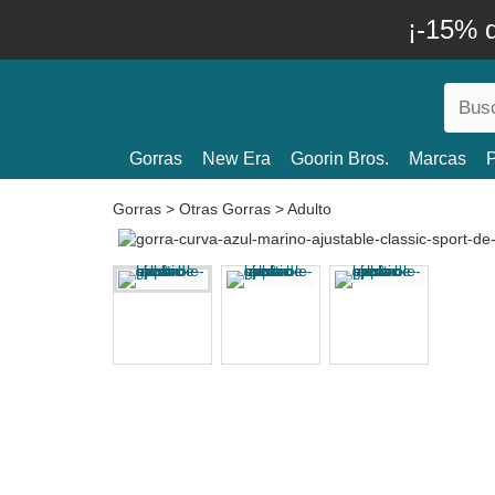
¡-15% 
Gorras
New Era
Goorin Bros.
Marcas
P
Gorras
>
Otras Gorras
>
Adulto