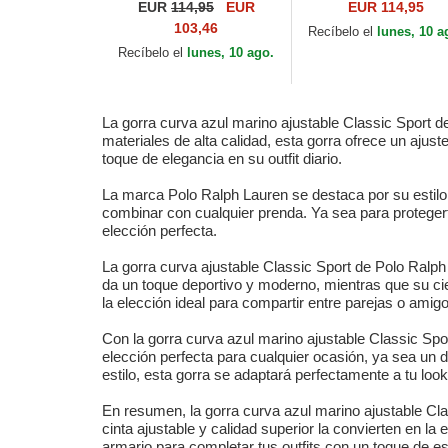
Twill Polo Bear de Polo
Twill Polo Bear de Po
EUR
114,95
EUR
EUR 114,95
Ralph Lauren
Ralph Lauren
103,46
Recíbelo el
lunes, 10 a
Recíbelo el
lunes, 10 ago.
La gorra curva azul marino ajustable Classic Sport d
materiales de alta calidad, esta gorra ofrece un aju
toque de elegancia en su outfit diario.
La marca Polo Ralph Lauren se destaca por su estilo a
combinar con cualquier prenda. Ya sea para protegerte 
elección perfecta.
La gorra curva ajustable Classic Sport de Polo Ralph 
da un toque deportivo y moderno, mientras que su cie
la elección ideal para compartir entre parejas o ami
Con la gorra curva azul marino ajustable Classic Spor
elección perfecta para cualquier ocasión, ya sea un d
estilo, esta gorra se adaptará perfectamente a tu look
En resumen, la gorra curva azul marino ajustable Cla
cinta ajustable y calidad superior la convierten en l
armario para completar tus outfits con un toque de est