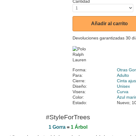
Cantidad
Añadir al carrito
Devoluciones garantizadas 30 dí
Forma:
Otras Gor
Para:
Adulto
Cierre:
Cinta ajus
Diseño:
Unisex
Visera:
Curva
Color:
Azul mari
Estado:
Nuevo; 10
#StyleForTrees
1 Gorra
=
1 Árbol