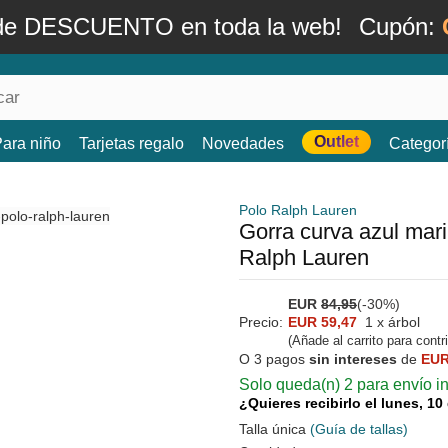
de DESCUENTO en toda la web!
Cupón:
Outlet
ara niño
Tarjetas regalo
Novedades
Categor
Polo Ralph Lauren
Gorra curva azul mari
Ralph Lauren
EUR
84,95
(-30%)
Precio:
EUR 59,47
1 x árbol
(Añade al carrito para contr
O 3 pagos
sin intereses
de
EUR
Solo queda(n) 2 para envío i
¿Quieres recibirlo el lunes, 1
Talla única
(Guía de tallas)