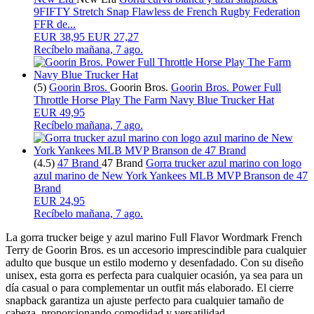
9FIFTY Stretch Snap Flawless de French Rugby Federation
FFR de...
EUR
38,95
EUR 27,27
Recíbelo
mañana, 7 ago.
(5)
Goorin Bros.
Goorin Bros.
Goorin Bros. Power Full
Throttle Horse Play The Farm Navy Blue Trucker Hat
EUR 49,95
Recíbelo
mañana, 7 ago.
(4.5)
47 Brand
47 Brand
Gorra trucker azul marino con logo
azul marino de New York Yankees MLB MVP Branson de 47
Brand
EUR 24,95
Recíbelo
mañana, 7 ago.
La gorra trucker beige y azul marino Full Flavor Wordmark French
Terry de Goorin Bros. es un accesorio imprescindible para cualquier
adulto que busque un estilo moderno y desenfadado. Con su diseño
unisex, esta gorra es perfecta para cualquier ocasión, ya sea para un
día casual o para complementar un outfit más elaborado. El cierre
snapback garantiza un ajuste perfecto para cualquier tamaño de
cabeza, proporcionando comodidad y versatilidad.