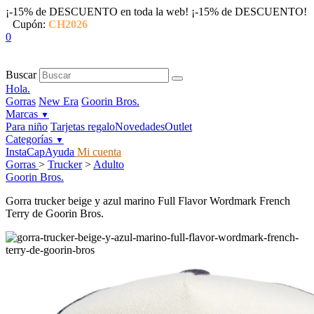
¡-15% de DESCUENTO en toda la web!
¡-15% de DESCUENTO!
Cupón:
CH2026
0
Buscar
Hola.
Gorras
New Era
Goorin Bros.
Marcas
▼
Para niño
Tarjetas regalo
Novedades
Outlet
Categorías
▼
InstaCap
Ayuda
Mi cuenta
Gorras
>
Trucker
>
Adulto
Goorin Bros.
Gorra trucker beige y azul marino Full Flavor Wordmark French
Terry de Goorin Bros.