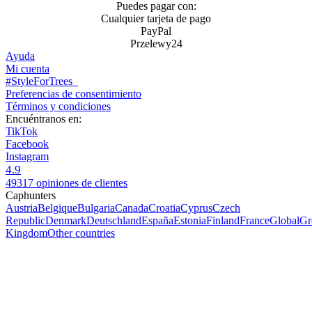
Puedes pagar con:
Cualquier tarjeta de pago
PayPal
Przelewy24
Ayuda
Mi cuenta
#StyleForTrees
Preferencias de consentimiento
Términos y condiciones
Encuéntranos en:
TikTok
Facebook
Instagram
4.9
49317 opiniones de clientes
Caphunters
Austria
Belgique
Bulgaria
Canada
Croatia
Cyprus
Czech
Republic
Denmark
Deutschland
España
Estonia
Finland
France
Global
Gr
Kingdom
Other countries