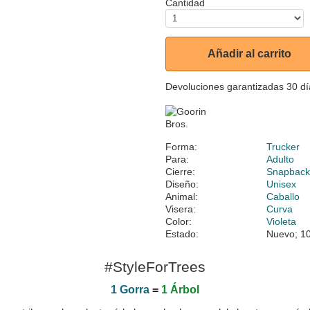
Cantidad
Añadir al carrito
Devoluciones garantizadas 30 dí
Forma:
Trucker
Para:
Adulto
Cierre:
Snapbac
Diseño:
Unisex
Animal:
Caballo
Visera:
Curva
Color:
Violeta
Estado:
Nuevo; 10
#StyleForTrees
1 Gorra
=
1 Árbol