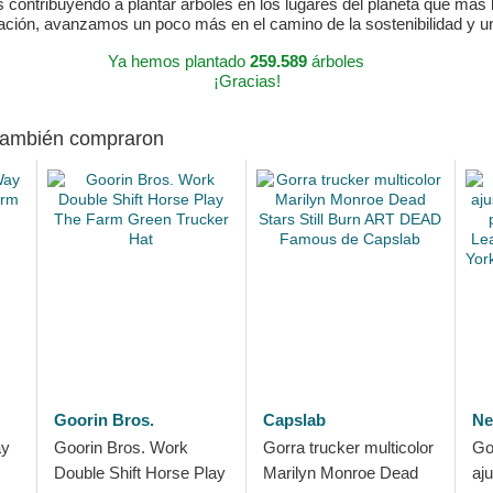
ontribuyendo a plantar árboles en los lugares del planeta que más lo
ración, avanzamos un poco más en el camino de la sostenibilidad y 
Ya hemos plantado
259.589
árboles
¡Gracias!
 también compraron
Goorin Bros.
Capslab
Ne
ay
Goorin Bros. Work
Gorra trucker multicolor
Go
Double Shift Horse Play
Marilyn Monroe Dead
aj