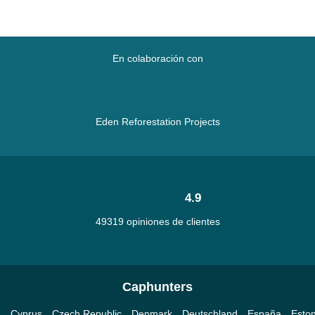
En colaboración con
Eden Reforestation Projects
4.9
49319 opiniones de clientes
Caphunters
a
Cyprus
Czech Republic
Denmark
Deutschland
España
Eston