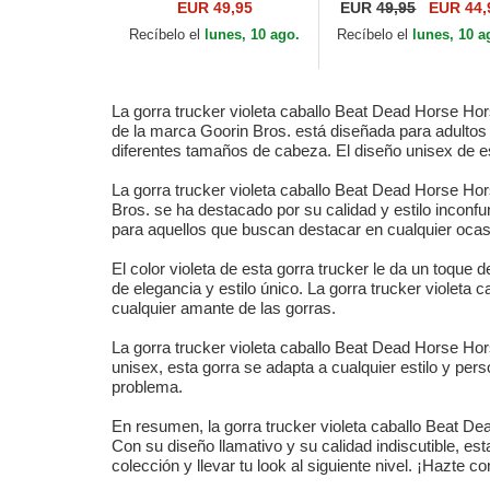
Farm Navy Blue
Farm Red Trucker Ha
EUR 49,95
EUR
49,95
EUR 44,
Trucker Hat
Recíbelo el
lunes, 10 ago.
Recíbelo el
lunes, 10 a
La gorra trucker violeta caballo Beat Dead Horse Hor
de la marca Goorin Bros. está diseñada para adultos
diferentes tamaños de cabeza. El diseño unisex de es
La gorra trucker violeta caballo Beat Dead Horse Ho
Bros. se ha destacado por su calidad y estilo inconfu
para aquellos que buscan destacar en cualquier ocas
El color violeta de esta gorra trucker le da un toque 
de elegancia y estilo único. La gorra trucker violet
cualquier amante de las gorras.
La gorra trucker violeta caballo Beat Dead Horse Hor
unisex, esta gorra se adapta a cualquier estilo y per
problema.
En resumen, la gorra trucker violeta caballo Beat De
Con su diseño llamativo y su calidad indiscutible, es
colección y llevar tu look al siguiente nivel. ¡Hazte co