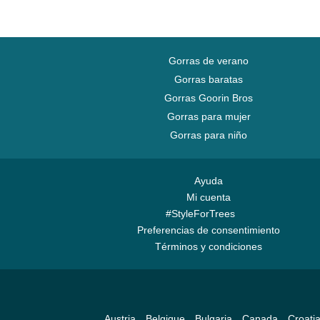
Gorras de verano
Gorras baratas
Gorras Goorin Bros
Gorras para mujer
Gorras para niño
Ayuda
Mi cuenta
#StyleForTrees
Preferencias de consentimiento
Términos y condiciones
Austria
Belgique
Bulgaria
Canada
Croati