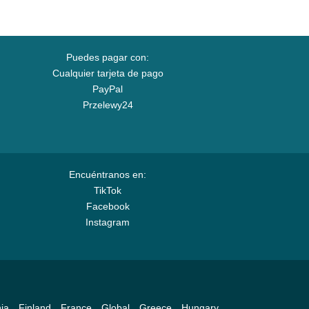
Puedes pagar con:
Cualquier tarjeta de pago
PayPal
Przelewy24
Encuéntranos en:
TikTok
Facebook
Instagram
ia
Finland
France
Global
Greece
Hungary