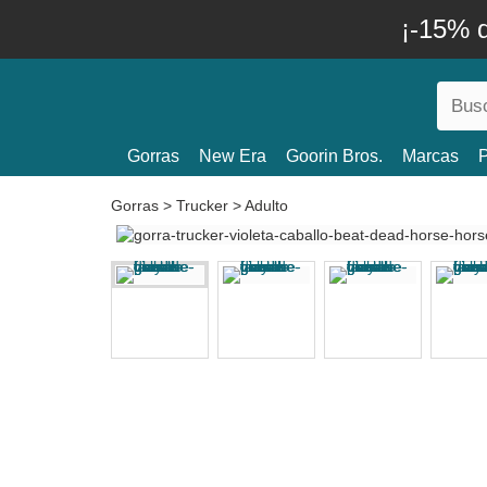
¡-15% 
Gorras
New Era
Goorin Bros.
Marcas
P
Gorras
>
Trucker
>
Adulto