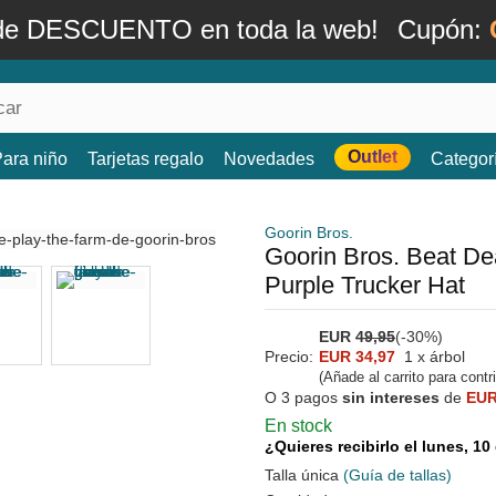
de DESCUENTO en toda la web!
Cupón:
Outlet
ara niño
Tarjetas regalo
Novedades
Categor
Goorin Bros.
Goorin Bros. Beat D
Purple Trucker Hat
EUR
49,95
(-30%)
Precio:
EUR 34,97
1 x árbol
(Añade al carrito para contr
O 3 pagos
sin intereses
de
EUR
En stock
¿Quieres recibirlo el lunes, 1
Talla única
(Guía de tallas)