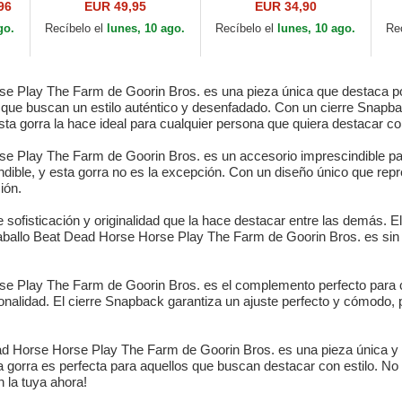
t
The Farm Green
Stars Still Burn ART
vi
96
EUR 49,95
EUR 34,90
Trucker Hat
DEAD Famous de
9F
go.
Recíbelo el
lunes, 10 ago.
Recíbelo el
lunes, 10 ago.
Re
Capslab
Es
Yor
se Play The Farm de Goorin Bros. es una pieza única que destaca por 
 que buscan un estilo auténtico y desenfadado. Con un cierre Snapba
ta gorra la hace ideal para cualquier persona que quiera destacar con
rse Play The Farm de Goorin Bros. es un accesorio imprescindible pa
ndible, y esta gorra no es la excepción. Con un diseño único que repr
ión.
de sofisticación y originalidad que la hace destacar entre las demás. E
a caballo Beat Dead Horse Horse Play The Farm de Goorin Bros. es sin
se Play The Farm de Goorin Bros. es el complemento perfecto para cu
sonalidad. El cierre Snapback garantiza un ajuste perfecto y cómodo,
ad Horse Horse Play The Farm de Goorin Bros. es una pieza única y or
ta gorra es perfecta para aquellos que buscan destacar con estilo. No 
n la tuya ahora!