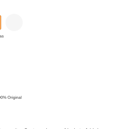
as
k
0% Original