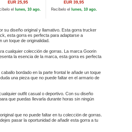
oleta para mujer
Skull The Farm de
EUR 25,95
EUR 39,95
ORTY League
Goorin Bros.
cíbelo el
lunes, 10 ago.
Recíbelo el
lunes, 10 ago.
sential de New
k...
su diseño original y llamativo. Esta gorra trucker
ck, esta gorra es perfecta para adaptarse a
 un toque de originalidad.
ra cualquier colección de gorras. La marca Goorin
esenta la esencia de la marca, esta gorra es perfecta
l caballo bordado en la parte frontal le añade un toque
 duda una pieza que no puede faltar en el armario de
alquier outfit casual o deportivo. Con su diseño
 para que puedas llevarla durante horas sin ningún
iginal que no puede faltar en tu colección de gorras.
dejes pasar la oportunidad de añadir esta gorra a tu