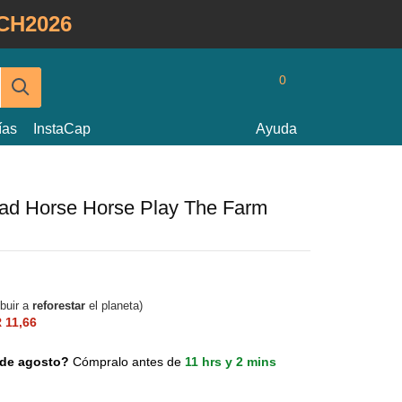
CH2026
0
ías
InstaCap
Ayuda
ead Horse Horse Play The Farm
ibuir a
reforestar
el planeta)
 11,66
0 de agosto?
Cómpralo antes de
11 hrs y 2 mins