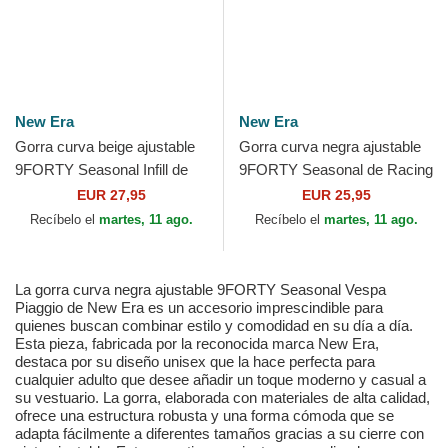
New Era
New Era
Gorra curva beige ajustable
Gorra curva negra ajustable
9FORTY Seasonal Infill de
9FORTY Seasonal de Racing
New York Yankees MLB de
Bulls F1 Team Formula 1 de
EUR 27,95
EUR 25,95
New Era
New Era
Recíbelo el
martes, 11 ago.
Recíbelo el
martes, 11 ago.
La gorra curva negra ajustable 9FORTY Seasonal Vespa
Piaggio de New Era es un accesorio imprescindible para
quienes buscan combinar estilo y comodidad en su día a día.
Esta pieza, fabricada por la reconocida marca New Era,
destaca por su diseño unisex que la hace perfecta para
cualquier adulto que desee añadir un toque moderno y casual a
su vestuario. La gorra, elaborada con materiales de alta calidad,
ofrece una estructura robusta y una forma cómoda que se
adapta fácilmente a diferentes tamaños gracias a su cierre con