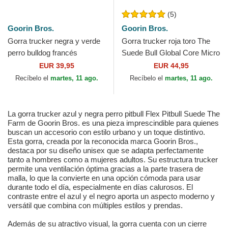
(5)
Goorin Bros.
Goorin Bros.
Gorra trucker negra y verde
Gorra trucker roja toro The
perro bulldog francés
Suede Bull Global Core Micro
Frenchie The Farm de Goorin
Suede The Farm de Goorin
EUR 39,95
EUR 44,95
Bros.
Bros.
Recíbelo el
martes, 11 ago.
Recíbelo el
martes, 11 ago.
La gorra trucker azul y negra perro pitbull Flex Pitbull Suede The
Farm de Goorin Bros. es una pieza imprescindible para quienes
buscan un accesorio con estilo urbano y un toque distintivo.
Esta gorra, creada por la reconocida marca Goorin Bros.,
destaca por su diseño unisex que se adapta perfectamente
tanto a hombres como a mujeres adultos. Su estructura trucker
permite una ventilación óptima gracias a la parte trasera de
malla, lo que la convierte en una opción cómoda para usar
durante todo el día, especialmente en días calurosos. El
contraste entre el azul y el negro aporta un aspecto moderno y
versátil que combina con múltiples estilos y prendas.
Además de su atractivo visual, la gorra cuenta con un cierre