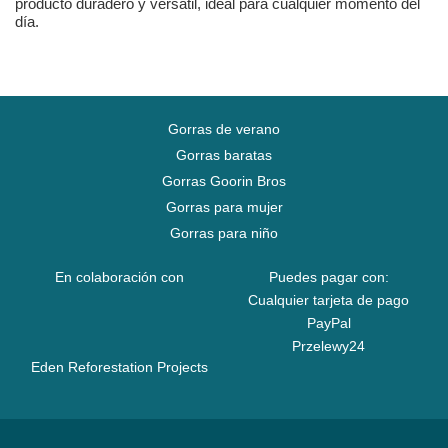
producto duradero y versátil, ideal para cualquier momento del
día.
Gorras de verano
Gorras baratas
Gorras Goorin Bros
Gorras para mujer
Gorras para niño
En colaboración con
Puedes pagar con:
Cualquier tarjeta de pago
PayPal
Przelewy24
Eden Reforestation Projects