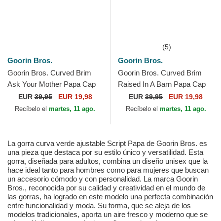
(5)
Goorin Bros.
Goorin Bros.
Goorin Bros. Curved Brim
Goorin Bros. Curved Brim
Ask Your Mother Papa Cap
Raised In A Barn Papa Cap
Madras The Farm Brown
Madras The Farm Navy Blue
EUR
39,95
EUR 19,98
EUR
39,95
EUR 19,98
Snapback Cap
and Red Snapback Cap
Recíbelo el
martes, 11 ago.
Recíbelo el
martes, 11 ago.
La gorra curva verde ajustable Script Papa de Goorin Bros. es
una pieza que destaca por su estilo único y versatilidad. Esta
gorra, diseñada para adultos, combina un diseño unisex que la
hace ideal tanto para hombres como para mujeres que buscan
un accesorio cómodo y con personalidad. La marca Goorin
Bros., reconocida por su calidad y creatividad en el mundo de
las gorras, ha logrado en este modelo una perfecta combinación
entre funcionalidad y moda. Su forma, que se aleja de los
modelos tradicionales, aporta un aire fresco y moderno que se