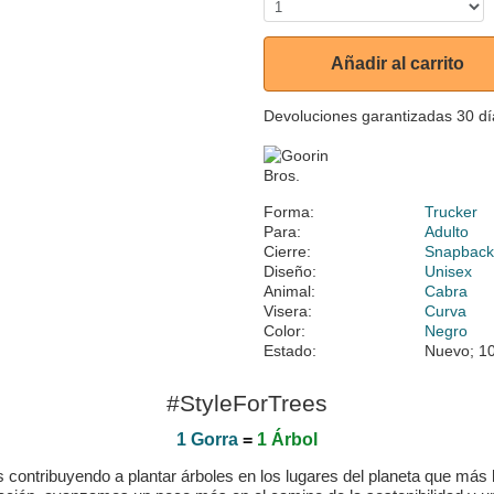
Añadir al carrito
Devoluciones garantizadas 30 dí
Forma:
Trucker
Para:
Adulto
Cierre:
Snapbac
Diseño:
Unisex
Animal:
Cabra
Visera:
Curva
Color:
Negro
Estado:
Nuevo; 10
#StyleForTrees
1 Gorra
=
1 Árbol
ontribuyendo a plantar árboles en los lugares del planeta que más lo