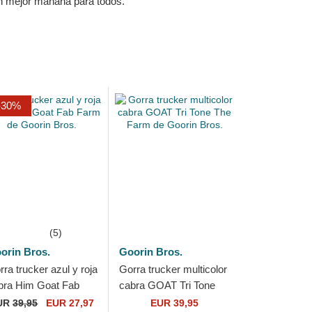
un mejor mañana para todos.
-30%
(5)
orin Bros.
Goorin Bros.
rra trucker azul y roja
Gorra trucker multicolor
bra Him Goat Fab
cabra GOAT Tri Tone
rm de Goorin Bros.
The Farm de Goorin
UR
39,95
EUR 27,97
EUR 39,95