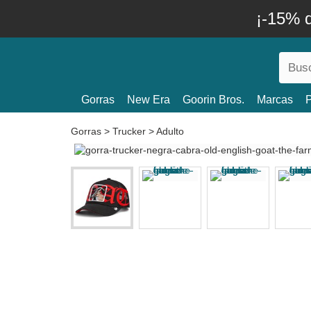
¡-15% 
Gorras
New Era
Goorin Bros.
Marcas
P
Gorras
>
Trucker
>
Adulto