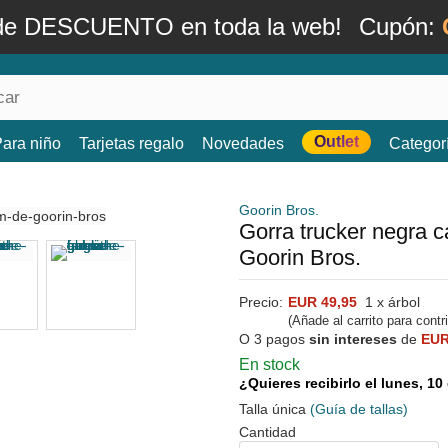
de DESCUENTO en toda la web!
Cupón:
Outlet
ara niño
Tarjetas regalo
Novedades
Categor
Goorin Bros.
Gorra trucker negra 
Goorin Bros.
Precio:
EUR 49,95
1 x árbol
(Añade al carrito para contr
O 3 pagos
sin intereses
de
EUR
En stock
¿Quieres recibirlo el lunes, 1
Talla única
(Guía de tallas)
Cantidad