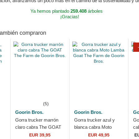
ración, avanzamos un poco más en el camino de la sostenibilidad y 
Ya hemos plantado
259.408
árboles
¡Gracias!
 también compraron
(5)
Goorin Bros.
Goorin Bros.
Go
Gorra trucker marrón
Gorra trucker azul y
Go
claro cabra The GOAT
blanca cabra Moto
ca
The Farm de Goorin
Lamba Goat The Farm
Fa
EUR 39,95
EUR 49,95
E