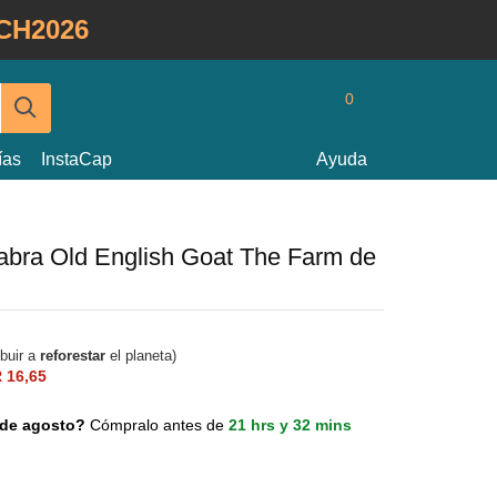
CH2026
0
ías
InstaCap
Ayuda
cabra Old English Goat The Farm de
ibuir a
reforestar
el planeta)
 16,65
0 de agosto?
Cómpralo antes de
21 hrs y 32 mins