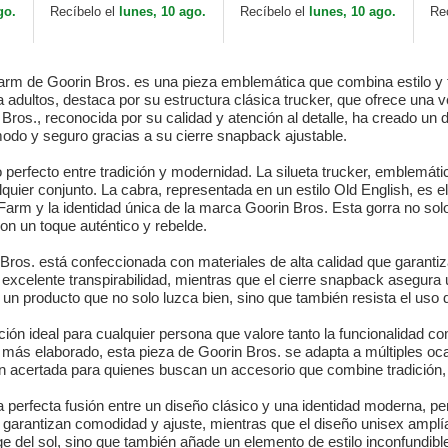
Bros.
de Goorin Bros.
go.
Recíbelo el
lunes, 10 ago.
Recíbelo el
lunes, 10 ago.
Re
Farm de Goorin Bros. es una pieza emblemática que combina estilo y 
 adultos, destaca por su estructura clásica trucker, que ofrece una ve
 Bros., reconocida por su calidad y atención al detalle, ha creado un
do y seguro gracias a su cierre snapback ajustable.
io perfecto entre tradición y modernidad. La silueta trucker, emblem
lquier conjunto. La cabra, representada en un estilo Old English, es e
 Farm y la identidad única de la marca Goorin Bros. Esta gorra no sol
on un toque auténtico y rebelde.
Bros. está confeccionada con materiales de alta calidad que garanti
una excelente transpirabilidad, mientras que el cierre snapback asegur
n producto que no solo luzca bien, sino que también resista el uso di
ción ideal para cualquier persona que valore tanto la funcionalidad c
to más elaborado, esta pieza de Goorin Bros. se adapta a múltiples oc
n acertada para quienes buscan un accesorio que combine tradición, 
a perfecta fusión entre un diseño clásico y una identidad moderna, p
 garantizan comodidad y ajuste, mientras que el diseño unisex amplía
 del sol, sino que también añade un elemento de estilo inconfundible a