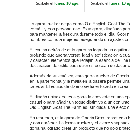
Bros.
Farm MVP de Goorin
Recíbelo el
lunes, 10 ago.
Recíbelo el
lunes, 10 a
Bros.
La gorra trucker negra cabra Old English Goat The 
versátil y con personalidad. Esta gorra, diseñada para
para mantener la frescura durante todo el día. Goorin
hombres como a mujeres, asegurando un ajuste cómo
El equipo detrás de esta gorra ha logrado un equilibr
profundo que aporta versatilidad y sofisticación a cua
y carácter, elementos que reflejan la esencia de The
declaración de estilo para quienes desean destacar c
Además de su estética, esta gorra trucker de Goorin 
en la parte frontal y la malla en la trasera permite 
cabeza. El equipo de diseño se ha enfocado en crear u
El diseño unisex de esta gorra la convierte en una op
casual o para añadir un toque distintivo a un conjun
Old English Goat The Farm es, sin duda, una elecció
En resumen, esta gorra de Goorin Bros. representa l
y con carácter. La forma trucker y el cierre snapback
gorra ha logrado crear un producto que no solo protege