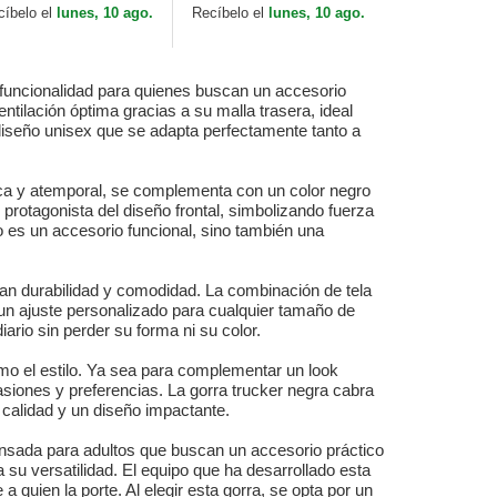
Bros.
cíbelo el
lunes, 10 ago.
Recíbelo el
lunes, 10 ago.
funcionalidad para quienes buscan un accesorio
ntilación óptima gracias a su malla trasera, ideal
 diseño unisex que se adapta perfectamente tanto a
ática y atemporal, se complementa con un color negro
l protagonista del diseño frontal, simbolizando fuerza
o es un accesorio funcional, sino también una
zan durabilidad y comodidad. La combinación de tela
a un ajuste personalizado para cualquier tamaño de
ario sin perder su forma ni su color.
omo el estilo. Ya sea para complementar un look
asiones y preferencias. La gorra trucker negra cabra
calidad y un diseño impactante.
ensada para adultos que buscan un accesorio práctico
 su versatilidad. El equipo que ha desarrollado esta
 quien la porte. Al elegir esta gorra, se opta por un