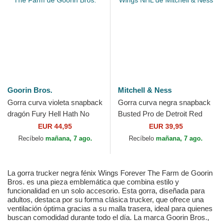
Goorin Bros.
Mitchell & Ness
Gorra curva violeta snapback
Gorra curva negra snapback
dragón Fury Hell Hath No
Busted Pro de Detroit Red
Wings The Farm de Goorin
Wings NHL de Mitchell &
EUR 44,95
EUR 39,95
Bros.
Ness
Recíbelo
mañana, 7 ago.
Recíbelo
mañana, 7 ago.
La gorra trucker negra fénix Wings Forever The Farm de Goorin
Bros. es una pieza emblemática que combina estilo y
funcionalidad en un solo accesorio. Esta gorra, diseñada para
adultos, destaca por su forma clásica trucker, que ofrece una
ventilación óptima gracias a su malla trasera, ideal para quienes
buscan comodidad durante todo el día. La marca Goorin Bros.,