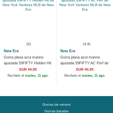
(5)
(4.8)
New Era
New Era
Gorra plana azul marino
Gorra plana azul marino
ajustada 59FIFTY Hidden Hit
ajustada 59FIFTY AC Perf de
de New York Yankees MLB
New York Yankees MLB de
EUR 44,95
EUR 40,95
de New Era
New Era
Recíbelo el
martes, 11 ago.
Recíbelo el
martes, 11 ago.
Gorras de verano
Gorras baratas