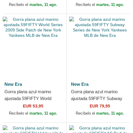
MLB de New Era
Yankees MLB de New Era
Recíbelo el
martes, 11 ago.
Recíbelo el
martes, 11 ago.
New Era
New Era
Gorra plana azul marino
Gorra plana azul marino
ajustada 59FIFTY World
ajustada 59FIFTY Subway
Series 2009 Side Patch de
Series de New York Yankees
EUR 53,95
EUR 79,95
New York Yankees MLB de...
MLB de New Era
Recíbelo el
martes, 11 ago.
Recíbelo el
martes, 11 ago.