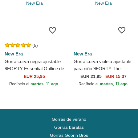
(5)
New Era
New Era
Gorra curva negra ajustable
Gorra curva violeta ajustable
9FORTY Essential Outline de
para niño 9FORTY The
Los Angeles Lakers NBA de
League de Los Angeles
EUR 25,95
EUR
21,95
EUR 15,37
New Era
Lakers NBA de New Era
Recíbelo el
martes, 11 ago.
Recíbelo el
martes, 11 ago.
Gorras de verano
Gorras baratas
Gorras Goorin Bros