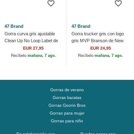
47 Brand
47 Brand
Gorra curva gris ajustable
Gorra trucker gris con logo
Clean Up No Loop Label de
gris MVP Branson de New
New York Yankees MLB de
York Yankees MLB de 47
EUR 27,95
EUR 24,95
47 Brand
Brand
Recíbelo
mañana, 7 ago.
Recíbelo
mañana, 7 ago.
Gorras de verano
Gorras baratas
Gorras Goorin Bros
Gorras para mujer
Gorras para niño