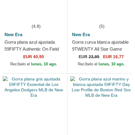
(4.8)
(5)
New Era
New Era
Gorra plana azul ajustada
Gorra curva blanca ajustable
59FIFTY Authentic On Field
9TWENTY All Star Game
Game de Los Angeles
Core Classic de Los Angeles
EUR 40,95
EUR
23,95
EUR 16,77
Dodgers MLB de New Era
Dodgers MLB de New...
Recíbelo el
lunes, 10 ago.
Recíbelo el
lunes, 10 ago.