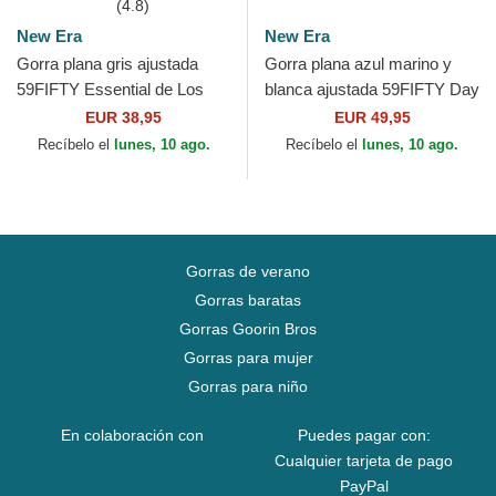
(4.8)
New Era
New Era
Gorra plana gris ajustada
Gorra plana azul marino y
59FIFTY Essential de Los
blanca ajustada 59FIFTY Day
Angeles Dodgers MLB de
Low Profile de Boston Red
EUR 38,95
EUR 49,95
New Era
Sox MLB de New Era
Recíbelo el
lunes, 10 ago.
Recíbelo el
lunes, 10 ago.
Gorras de verano
Gorras baratas
Gorras Goorin Bros
Gorras para mujer
Gorras para niño
En colaboración con
Puedes pagar con:
Cualquier tarjeta de pago
PayPal