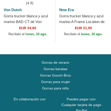
(4.9)
Von Dutch
New Era
Gorra trucker blanca y azul
Gorra trucker blanca y azul
marino BAD CT de Von
marino A Frame Location de
Dutch
Los Angeles Ciudades y
EUR 34,90
EUR 31,95
Playas California...
Recíbelo el
lunes, 10 ago.
Recíbelo el
lunes, 10 ago.
Gorras de verano
Gorras baratas
Gorras Goorin Bros
Gorras para mujer
Gorras para niño
En colaboración con
Puedes pagar con:
Cualquier tarjeta de pago
PayPal