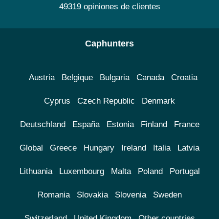
49319 opiniones de clientes
Caphunters
Austria
Belgique
Bulgaria
Canada
Croatia
Cyprus
Czech Republic
Denmark
Deutschland
España
Estonia
Finland
France
Global
Greece
Hungary
Ireland
Italia
Latvia
Lithuania
Luxembourg
Malta
Poland
Portugal
Romania
Slovakia
Slovenia
Sweden
Switzerland
United Kingdom
Other countries