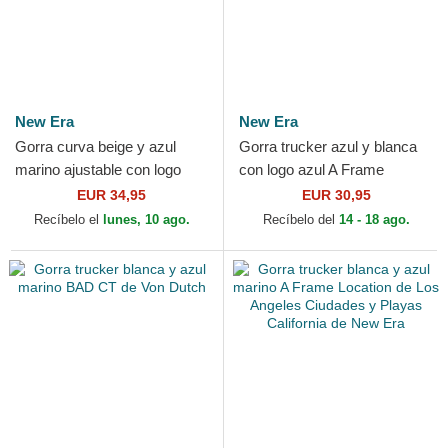
New Era
New Era
Gorra curva beige y azul
Gorra trucker azul y blanca
marino ajustable con logo
con logo azul A Frame
azul marino 9FORTY World
League Essential de New
EUR 34,95
EUR 30,95
Series de New York...
York Yankees MLB de New...
Recíbelo el
lunes, 10 ago.
Recíbelo del
14 - 18 ago.