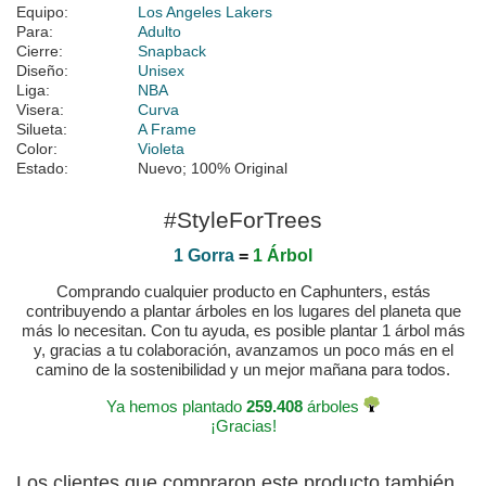
Equipo:
Los Angeles Lakers
Para:
Adulto
Cierre:
Snapback
Diseño:
Unisex
Liga:
NBA
Visera:
Curva
Silueta:
A Frame
Color:
Violeta
Estado:
Nuevo; 100% Original
#StyleForTrees
1 Gorra
=
1 Árbol
Comprando cualquier producto en Caphunters, estás
contribuyendo a plantar árboles en los lugares del planeta que
más lo necesitan. Con tu ayuda, es posible plantar 1 árbol más
y, gracias a tu colaboración, avanzamos un poco más en el
camino de la sostenibilidad y un mejor mañana para todos.
Ya hemos plantado
259.408
árboles
¡Gracias!
Los clientes que compraron este producto también