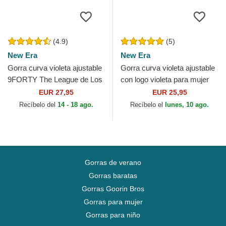
(4.9)
(5)
New Era
New Era
Gorra curva violeta ajustable
Gorra curva violeta ajustable
9FORTY The League de Los
con logo violeta para mujer
Angeles Lakers NBA de New
9FORTY League Essential
EUR 27,95
EUR 25,95
Era
de New York...
Recíbelo del
14 - 18 ago.
Recíbelo el
lunes, 10 ago.
Gorras de verano
Gorras baratas
Gorras Goorin Bros
Gorras para mujer
Gorras para niño