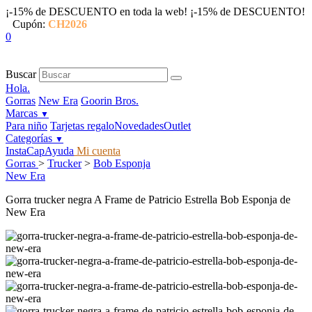
¡-15% de DESCUENTO en toda la web!
¡-15% de DESCUENTO!
Cupón:
CH2026
0
Buscar
Hola.
Gorras
New Era
Goorin Bros.
Marcas
▼
Para niño
Tarjetas regalo
Novedades
Outlet
Categorías
▼
InstaCap
Ayuda
Mi cuenta
Gorras
>
Trucker
>
Bob Esponja
New Era
Gorra trucker negra A Frame de Patricio Estrella Bob Esponja de
New Era