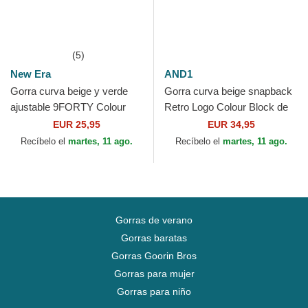
(5)
New Era
AND1
Gorra curva beige y verde
Gorra curva beige snapback
ajustable 9FORTY Colour
Retro Logo Colour Block de
Block de Oakland Athletics
AND1
EUR 25,95
EUR 34,95
MLB de New Era
Recíbelo el
martes, 11 ago.
Recíbelo el
martes, 11 ago.
Gorras de verano
Gorras baratas
Gorras Goorin Bros
Gorras para mujer
Gorras para niño